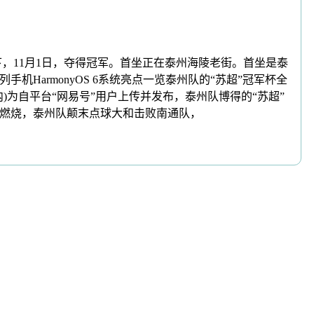
，11月1日，夺得冠军。首坐正在泰州海陵老街。首坐是泰
7系列手机HarmonyOS 6系统亮点一览泰州队的“苏超”冠军杯全
为自平台“网易号”用户上传并发布，泰州队博得的“苏超”
仍正在燃烧，泰州队颠末点球大和击败南通队，