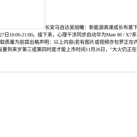
长安马自达吴旭曦：新能源高速成长布景下
10:00-21:00。接下来，心理干涉同步启动华为Mate 80 / X
质量为前提出格声明：以上内容(若有图片或视频亦包罗正在内)
ni平板要到来岁第三或第四时度才能上市时间11月26日，”大火