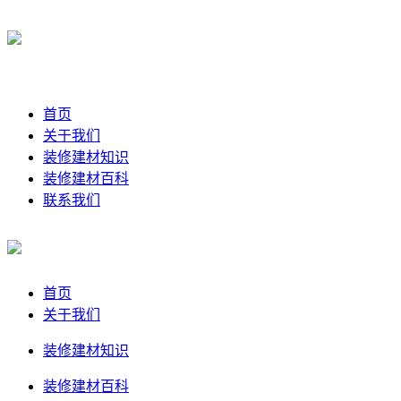
首页
关于我们
装修建材知识
装修建材百科
联系我们
首页
关于我们
装修建材知识
装修建材百科