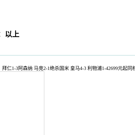
：以上
森纳 马竞2-1绝杀国米 皇马4-3 利物浦1-42699元起同档