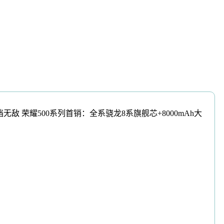
无敌 荣耀500系列首销：全系骁龙8系旗舰芯+8000mAh大